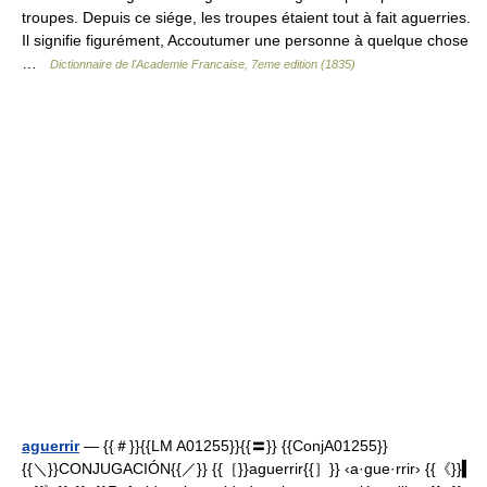
troupes. Depuis ce siége, les troupes étaient tout à fait aguerries.
Il signifie figurément, Accoutumer une personne à quelque chose
…
Dictionnaire de l'Academie Francaise, 7eme edition (1835)
aguerrir
— {{＃}}{{LM A01255}}{{〓}} {{ConjA01255}}
{{＼}}CONJUGACIÓN{{／}} {{［}}aguerrir{{］}} ‹a·gue·rrir› {{《}}▍