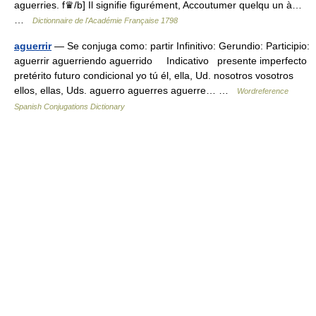
aguerries. f♛/b] Il signifie figurément, Accoutumer quelqu un à…
…
Dictionnaire de l'Académie Française 1798
aguerrir
— Se conjuga como: partir Infinitivo: Gerundio: Participio:
aguerrir aguerriendo aguerrido Indicativo presente imperfecto
pretérito futuro condicional yo tú él, ella, Ud. nosotros vosotros
ellos, ellas, Uds. aguerro aguerres aguerre… …
Wordreference
Spanish Conjugations Dictionary