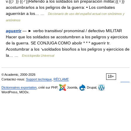
v.{{》}} {{♂}}Referido a los soldados sin preparación militar,{{♀}}
acostumbrarlos a los peligros de la guerra: • Los combates
aguerrirán a los… …
Diccionario de uso del español actual con sinónimos y
antónimos
aguerrir
— ► verbo transitivo/ pronominal / defectivo MILITAR
Hacer que los soldados se acostumbren a los peligros y ejercicios
de la guerra. SE CONJUGA COMO abolir * * * aguerrir tr.
Acostumbrar a los ↘soldados bisoños a los peligros y ejercicios de
la… …
Enciclopedia Universal
© Academic, 2000-2026
18+
Contactez-nous:
Support technique
,
RÉCLAME
Dictionnaires exportation
, créé sur PHP,
Joomla,
Drupal,
WordPress, MODx.