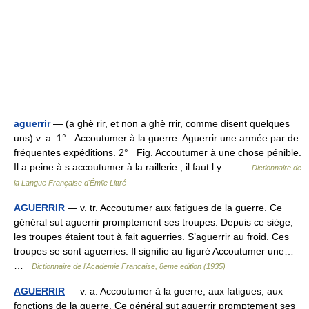
aguerrir
— (a ghè rir, et non a ghè rrir, comme disent quelques
uns) v. a. 1° Accoutumer à la guerre. Aguerrir une armée par de
fréquentes expéditions. 2° Fig. Accoutumer à une chose pénible.
Il a peine à s accoutumer à la raillerie ; il faut l y… …
Dictionnaire de
la Langue Française d'Émile Littré
AGUERRIR
— v. tr. Accoutumer aux fatigues de la guerre. Ce
général sut aguerrir promptement ses troupes. Depuis ce siège,
les troupes étaient tout à fait aguerries. S’aguerrir au froid. Ces
troupes se sont aguerries. Il signifie au figuré Accoutumer une…
…
Dictionnaire de l'Academie Francaise, 8eme edition (1935)
AGUERRIR
— v. a. Accoutumer à la guerre, aux fatigues, aux
fonctions de la guerre. Ce général sut aguerrir promptement ses