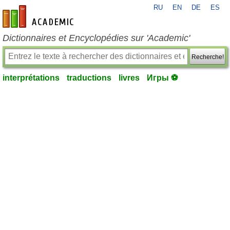
RU
EN
DE
ES
fr-academic.com
Dictionnaires et Encyclopédies sur 'Academic'
Recherche!
interprétations
traductions
livres
Игры ⚽