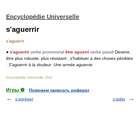
Encyclopédie Universelle
s'aguerrir
s'aguerrir
●
s'aguerrir
verbe pronominal
être aguerri
verbe passif
Devenir,
être plus robuste, plus résistant ; s'habituer à des choses pénibles
:
S'aguerrir à la douleur.
Une armée aguerrie.
Encyclopédie Universelle
.
2012
.
Игры ⚽
Поможем написать реферат
s'agréger
s'aider